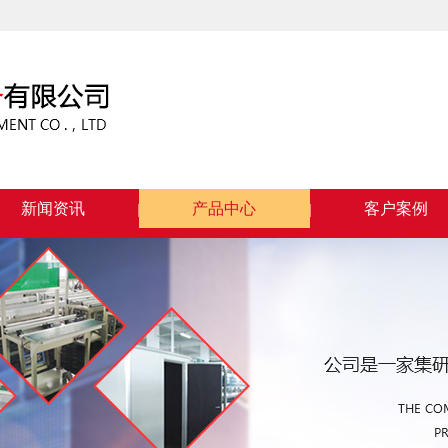
新闻资讯
产品中心
客户案例