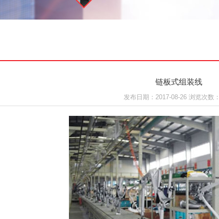
链板式组装线
发布日期：2017-08-26 浏览次数：