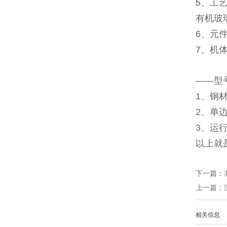
5、工
有机玻
6、元
7、机
——型
1、钢
2、单
3、运
以上就
下一篇：
上一篇：
相关信息