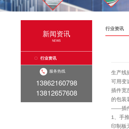
行业资讯
新闻资讯
NEWS
行业资讯
服务热线
生产线
13862160798
可用变
13812657608
插件宽
的包装
——插
1、手
印制板