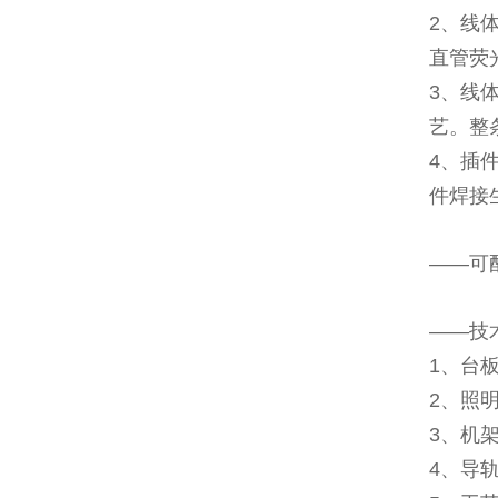
2、线
直管荧
3、线
艺。整
4、插
件焊接
——可
——技
1、台
2、照明
3、机架
4、导