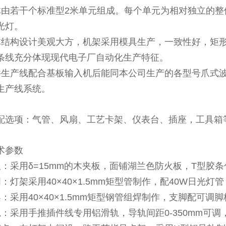
体由若干个标准型2米单元组成。每个单元为相对独立的整体，
光灯。
体结构设计美观大方，机架采用模具生产，一致性好，矩
条线充分体现现代电子厂自动化生产特征。
件生产线配合基板输入机后能同本公司生产的各型号爪式
生产线系统。
配选项：气管、风扇、工艺卡架、仪表台、插座，工具箱
术参数
板：采用δ=15mm的木夹板，面铺湖兰色防火板，T型胶条包
：灯架采用40×40×1.5mm矩型管制作，配40W日光灯
：采用40×40×1.5mm矩型钢管组焊制作，支脚配可调
轨：采用手推插件线专用铝滑轨，导轨间距0-350mm可调