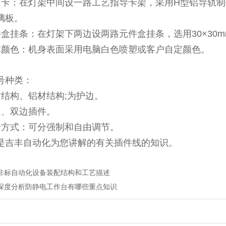
艺卡：在灯架中间设一路工艺指导卡架，采用H型铝导轨制作，每
璃板。
件盒挂条：在灯架下两边设两路元件盒挂条，选用30×30
体颜色：机身表面采用电脑白色喷塑或客户自定颜色。
号种类：
材结构、铝材结构;为护边。
边、双边插件。
行方式：可分强制和自由调节。
是吉丰自动化为您讲解的有关插件线的知识。
非标自动化设备装配结构和工艺描述
深度分析防静电工作台有哪些重点知识